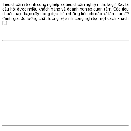
Tiêu chuẩn vệ sinh công nghiệp và tiêu chuẩn nghiệm thu là gì? Đây là
câu hỏi được nhiều khách hàng và doanh nghiệp quan tâm. Các tiêu
chuẩn này được xây dựng dựa trên những tiêu chí nào và làm sao để
đánh giá, đo lường chất lượng vệ sinh công nghiệp một cách khách
[…]
THÔNG TIN LIÊN HỆ
CÔNG TY TNHH DỊCH VỤ VỆ SINH CÔNG NGHIỆP
HƯƠNG GIANG CLEAN
✅Mã số thuế:
0318489600
✅Địa chỉ:
11A Hồng Hà, Phường Tân Sơn Hòa, Hồ Chí Minh
✅Hotline/Zalo:
0792 795 333
✅Email:
huonggiangclean@gmail.com
✅ Khảo sát miễn phí – Báo giá minh bạch – Không sạch không lấy
tiền
ĐĂNG KÝ TƯ VẤN