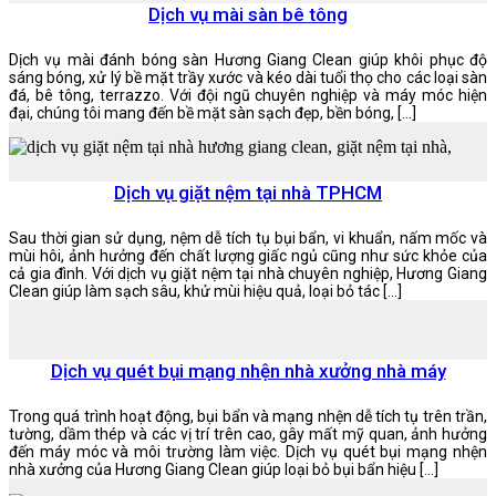
Dịch vụ mài sàn bê tông
Dịch vụ mài đánh bóng sàn Hương Giang Clean giúp khôi phục độ
sáng bóng, xử lý bề mặt trầy xước và kéo dài tuổi thọ cho các loại sàn
đá, bê tông, terrazzo. Với đội ngũ chuyên nghiệp và máy móc hiện
đại, chúng tôi mang đến bề mặt sàn sạch đẹp, bền bóng, […]
Dịch vụ giặt nệm tại nhà TPHCM
Sau thời gian sử dụng, nệm dễ tích tụ bụi bẩn, vi khuẩn, nấm mốc và
mùi hôi, ảnh hưởng đến chất lượng giấc ngủ cũng như sức khỏe của
cả gia đình. Với dịch vụ giặt nệm tại nhà chuyên nghiệp, Hương Giang
Clean giúp làm sạch sâu, khử mùi hiệu quả, loại bỏ tác […]
Dịch vụ quét bụi mạng nhện nhà xưởng nhà máy
Trong quá trình hoạt động, bụi bẩn và mạng nhện dễ tích tụ trên trần,
tường, dầm thép và các vị trí trên cao, gây mất mỹ quan, ảnh hưởng
đến máy móc và môi trường làm việc. Dịch vụ quét bụi mạng nhện
nhà xưởng của Hương Giang Clean giúp loại bỏ bụi bẩn hiệu […]