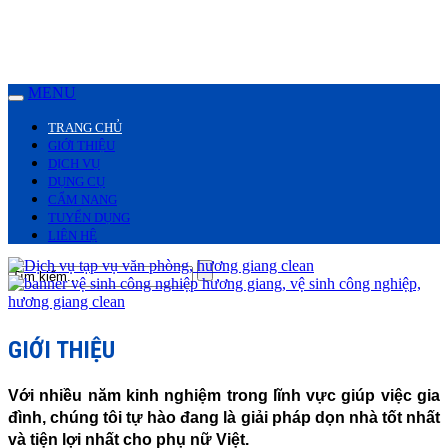
MENU
TRANG CHỦ
GIỚI THIỆU
DỊCH VỤ
DỤNG CỤ
CẨM NANG
TUYỂN DỤNG
LIÊN HỆ
GIỚI THIỆU
Với nhiều năm kinh nghiệm trong lĩnh vực giúp việc gia
đình, chúng tôi tự hào đang là giải pháp dọn nhà tốt nhất
và tiện lợi nhất cho phụ nữ Việt.