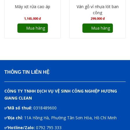
Máy xịt rửa cao áp
Ván gỗ vỉ nhựa lót ban
công
1,165,000
đ
299,000
đ
Mua hàng
Mua hàng
THÔNG TIN LIÊN HỆ
CÔNG TY TNHH DỊCH VỤ VỆ SINH CÔNG NGHIỆP HƯƠNG
GIANG CLEAN
✅Mã số thuế:
0318489600
✅Địa chỉ:
11A Hồng Hà, Phường Tân Sơn Hòa, Hồ Chí Minh
✅Hotline/Zalo:
0792 795 333