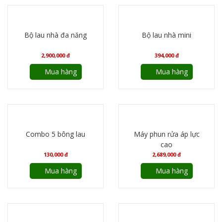
Bộ lau nhà đa năng
Bộ lau nhà mini
2,900,000
đ
394,000
đ
Mua hàng
Mua hàng
Combo 5 bông lau
Máy phun rửa áp lực
cao
130,000
đ
2,689,000
đ
Mua hàng
Mua hàng